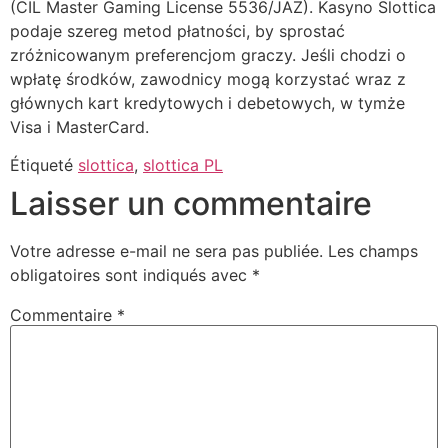
(CIL Master Gaming License 5536/JAZ). Kasyno Slottica
podaje szereg metod płatności, by sprostać
zróżnicowanym preferencjom graczy. Jeśli chodzi o
wpłatę środków, zawodnicy mogą korzystać wraz z
głównych kart kredytowych i debetowych, w tymże
Visa i MasterCard.
Étiqueté
slottica
,
slottica PL
Laisser un commentaire
Votre adresse e-mail ne sera pas publiée.
Les champs
obligatoires sont indiqués avec
*
Commentaire
*