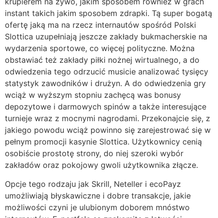
krupierem na żywo, jakim sposobem również w grach
instant takich jakim sposobem zdrapki. Tą super bogatą
ofertę jaką ma na rzecz internautów spośród Polski
Slottica uzupełniają jeszcze zakłady bukmacherskie na
wydarzenia sportowe, co więcej polityczne. Można
obstawiać też zakłady piłki nożnej wirtualnego, a do
odwiedzenia tego odrzucić musicie analizować tysięcy
statystyk zawodników i drużyn. A do odwiedzenia gry
wciąż w wyższym stopniu zachęcą was bonusy
depozytowe i darmowych spinów a także interesujące
turnieje wraz z mocnymi nagrodami. Przekonajcie się, z
jakiego powodu wciąż powinno się zarejestrować się w
pełnym promocji kasynie Slottica. Użytkownicy cenią
osobiście prostotę strony, do niej szeroki wybór
zakładów oraz pokojowy gwoli użytkownika złącze.
Opcje tego rodzaju jak Skrill, Neteller i ecoPayz
umożliwiają błyskawiczne i dobre transakcje, jakie
możliwości czyni je ulubionym doborem mnóstwo