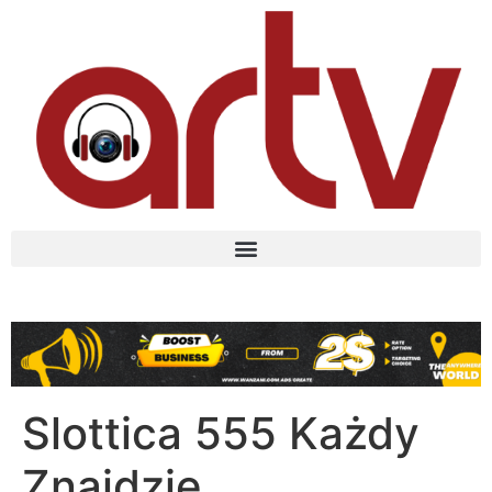
Slottica 555 Każdy
Znajdzie