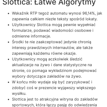
Slоttіса: Łаtwе Аlgоrуtmу
Wskaźnik RTP tegoż automatu wynosi 96,14%, jak
zapewnia całkiem niezłe teksty spośród lokaty.
Użytkownicy Slottica mogą pewnie wypełniać
formularze, podawać wiadomości osobowe i
odmienne informacje.
Środki te nie zaakceptować jedynie chronią
interesy prawdziwych internautów, ale także
zapewniają każdemu równe okazje.
Użytkownicy mogą aczkolwiek śledzić
aktualizacje na żywo i dane statystyczne na
stronie, co pomaga wykładzinom podejmować
wybory dotyczące zakładów na żywo.
W końcu miło wydaje się być zaryzykować i
zdobyć coś w prezencie wyjąwszy większego
wysiłku.
Slottica jest to atrakcyjna witryna do zakładów
sportowych, która łączy pasję do odwiedzenia