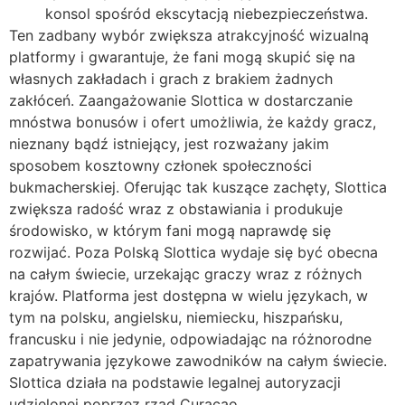
konsol spośród ekscytacją niebezpieczeństwa.
Ten zadbany wybór zwiększa atrakcyjność wizualną
platformy i gwarantuje, że fani mogą skupić się na
własnych zakładach i grach z brakiem żadnych
zakłóceń. Zaangażowanie Slottica w dostarczanie
mnóstwa bonusów i ofert umożliwia, że każdy gracz,
nieznany bądź istniejący, jest rozważany jakim
sposobem kosztowny członek społeczności
bukmacherskiej. Oferując tak kuszące zachęty, Slottica
zwiększa radość wraz z obstawiania i produkuje
środowisko, w którym fani mogą naprawdę się
rozwijać. Poza Polską Slottica wydaje się być obecna
na całym świecie, urzekając graczy wraz z różnych
krajów. Platforma jest dostępna w wielu językach, w
tym na polsku, angielsku, niemiecku, hiszpańsku,
francusku i nie jedynie, odpowiadając na różnorodne
zapatrywania językowe zawodników na całym świecie.
Slottica działa na podstawie legalnej autoryzacji
udzielonej poprzez rząd Curaçao.