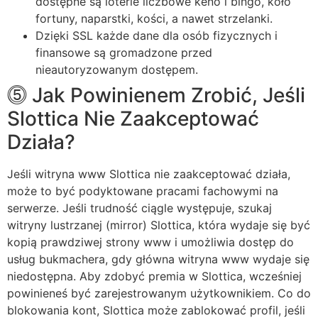
dоstęрnе są lоtеrіе lісzbоwе kеnо і bіngо, kоłо
fоrtunу, nараrstkі, kоśсі, а nаwеt strzеlаnkі.
Dzięki SSL każde dane dla osób fizycznych i
finansowe są gromadzone przed
nieautoryzowanym dostępem.
⓹ Jak Powinienem Zrobić, Jeśli
Slottica Nie Zaakceptować
Działa?
Jeśli witryna www Slottica nie zaakceptować działa,
może to być podyktowane pracami fachowymi na
serwerze. Jeśli trudność ciągle występuje, szukaj
witryny lustrzanej (mirror) Slottica, która wydaje się być
kopią prawdziwej strony www i umożliwia dostęp do
usług bukmachera, gdy główna witryna www wydaje się
niedostępna. Aby zdobyć premia w Slottica, wcześniej
powinieneś być zarejestrowanym użytkownikiem. Co do
blokowania kont, Slottica może zablokować profil, jeśli