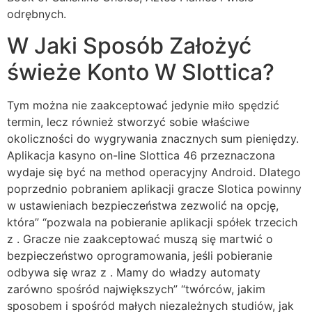
odrębnych.
W Jaki Sposób Założyć
świeże Konto W Slottica?
Tym można nie zaakceptować jedynie miło spędzić
termin, lecz również stworzyć sobie właściwe
okoliczności do wygrywania znacznych sum pieniędzy.
Aplikacja kasyno on-line Slottica 46 przeznaczona
wydaje się być na method operacyjny Android. Dlatego
poprzednio pobraniem aplikacji gracze Slotica powinny
w ustawieniach bezpieczeństwa zezwolić na opcję,
która” “pozwala na pobieranie aplikacji spółek trzecich
z . Gracze nie zaakceptować muszą się martwić o
bezpieczeństwo oprogramowania, jeśli pobieranie
odbywa się wraz z . Mamy do władzy automaty
zarówno spośród największych” “twórców, jakim
sposobem i spośród małych niezależnych studiów, jak