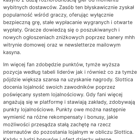
wybitnych dostawców. Zasób ten błyskawicznie zyskał
popularność wśród graczy, oferując wyłącznie
bezpieczną grę, stałe wypłacanie wygranych i otwarte
wypłaty. Gracze dowiedzą się o poszukiwanych i
nowych ogłoszeniach zniżkowych poprzez banery mhh
witrynie domowej oraz w newsletterze mailowym
kasyna.
Im więcej fan zdobędzie punktów, tymże wyższa
pozycja według tabeli liderów jak i również co za tymże
pójdzie większa szansa na uzyskanie nagrody. Slottica
docenia lojalność swoich zawodników poprzez
poświęcany system lojalnościowy. Gdy fani więcej
angażują się w platformę i stawiają zakłady, zdobywają
punkty lojalnościowe. Punkty owe można następnie
wymienić na różne rekompensaty i bonusy, jakie
możliwości przesądza stałą zachętę na rzecz
internautów do pozostania lojalnym w obliczu Slottica.
Każdy z ludzi bonusów i ofert dzierży własne