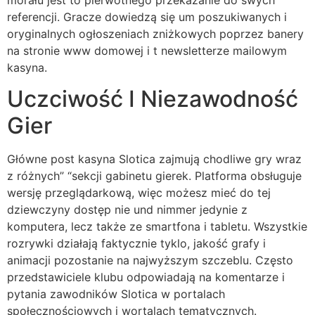
referencji. Gracze dowiedzą się um poszukiwanych i
oryginalnych ogłoszeniach zniżkowych poprzez banery
na stronie www domowej i t newsletterze mailowym
kasyna.
Uczciwość I Niezawodność
Gier
Główne post kasyna Slotica zajmują chodliwe gry wraz
z różnych” “sekcji gabinetu gierek. Platforma obsługuje
wersję przeglądarkową, więc możesz mieć do tej
dziewczyny dostęp nie und nimmer jedynie z
komputera, lecz także ze smartfona i tabletu. Wszystkie
rozrywki działają faktycznie tyklo, jakość grafy i
animacji pozostanie na najwyższym szczeblu. Często
przedstawiciele klubu odpowiadają na komentarze i
pytania zawodników Slotica w portalach
społecznościowych i wortalach tematycznych.