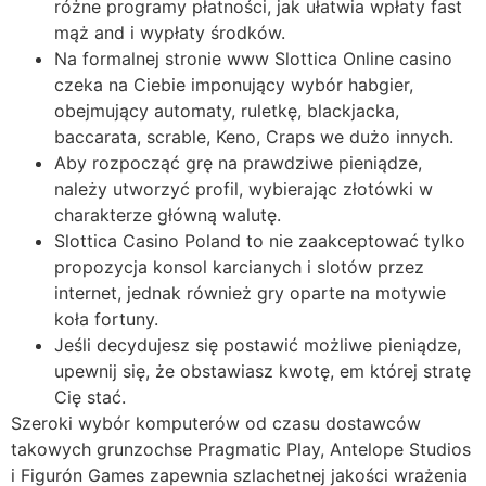
różne programy płatności, jak ułatwia wpłaty fast
mąż and i wypłaty środków.
Na formalnej stronie www Slottica Online casino
czeka na Ciebie imponujący wybór habgier,
obejmujący automaty, ruletkę, blackjacka,
baccarata, scrable, Keno, Craps we dużo innych.
Aby rozpocząć grę na prawdziwe pieniądze,
należy utworzyć profil, wybierając złotówki w
charakterze główną walutę.
Slottica Casino Poland to nie zaakceptować tylko
propozycja konsol karcianych i slotów przez
internet, jednak również gry oparte na motywie
koła fortuny.
Jeśli decydujesz się postawić możliwe pieniądze,
upewnij się, że obstawiasz kwotę, em której stratę
Cię stać.
Szeroki wybór komputerów od czasu dostawców
takowych grunzochse Pragmatic Play, Antelope Studios
i Figurón Games zapewnia szlachetnej jakości wrażenia