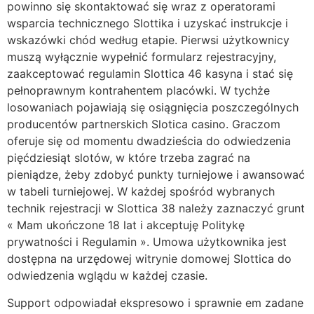
powinno się skontaktować się wraz z operatorami
wsparcia technicznego Slottika i uzyskać instrukcje i
wskazówki chód według etapie. Pierwsi użytkownicy
muszą wyłącznie wypełnić formularz rejestracyjny,
zaakceptować regulamin Slottica 46 kasyna i stać się
pełnoprawnym kontrahentem placówki. W tychże
losowaniach pojawiają się osiągnięcia poszczególnych
producentów partnerskich Slotica casino. Graczom
oferuje się od momentu dwadzieścia do odwiedzenia
pięćdziesiąt slotów, w które trzeba zagrać na
pieniądze, żeby zdobyć punkty turniejowe i awansować
w tabeli turniejowej. W każdej spośród wybranych
technik rejestracji w Slottica 38 należy zaznaczyć grunt
« Mam ukończone 18 lat i akceptuję Politykę
prywatności i Regulamin ». Umowa użytkownika jest
dostępna na urzędowej witrynie domowej Slottica do
odwiedzenia wglądu w każdej czasie.
Support odpowiadał ekspresowo i sprawnie em zadane