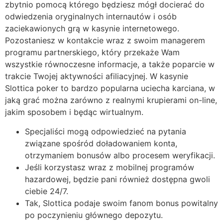
zbytnio pomocą którego będziesz mógł docierać do
odwiedzenia oryginalnych internautów i osób
zaciekawionych grą w kasynie internetowego.
Pozostaniesz w kontakcie wraz z swoim managerem
programu partnerskiego, który przekaże Wam
wszystkie równoczesne informacje, a także poparcie w
trakcie Twojej aktywności afiliacyjnej. W kasynie
Slottica poker to bardzo popularna uciecha karciana, w
jaką grać można zarówno z realnymi krupierami on-line,
jakim sposobem i będąc wirtualnym.
Specjaliści mogą odpowiedzieć na pytania
związane spośród doładowaniem konta,
otrzymaniem bonusów albo procesem weryfikacji.
Jeśli korzystasz wraz z mobilnej programów
hazardowej, będzie pani również dostępna gwoli
ciebie 24/7.
Tak, Slottica podaje swoim fanom bonus powitalny
po poczynieniu głównego depozytu.