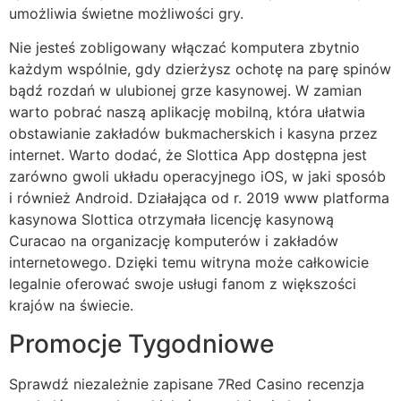
umożliwia świetne możliwości gry.
Nie jesteś zobligowany włączać komputera zbytnio
każdym wspólnie, gdy dzierżysz ochotę na parę spinów
bądź rozdań w ulubionej grze kasynowej. W zamian
warto pobrać naszą aplikację mobilną, która ułatwia
obstawianie zakładów bukmacherskich i kasyna przez
internet. Warto dodać, że Slottica App dostępna jest
zarówno gwoli układu operacyjnego iOS, w jaki sposób
i również Android. Działająca od r. 2019 www platforma
kasynowa Slottica otrzymała licencję kasynową
Curacao na organizację komputerów i zakładów
internetowego. Dzięki temu witryna może całkowicie
legalnie oferować swoje usługi fanom z większości
krajów na świecie.
Promocje Tygodniowe
Sprawdź niezależnie zapisane 7Red Casino recenzja