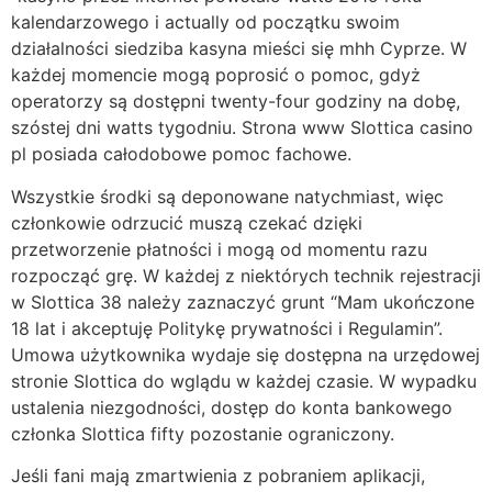
kalendarzowego i actually od początku swoim
działalności siedziba kasyna mieści się mhh Cyprze. W
każdej momencie mogą poprosić o pomoc, gdyż
operatorzy są dostępni twenty-four godziny na dobę,
szóstej dni watts tygodniu. Strona www Slottica casino
pl posiada całodobowe pomoc fachowe.
Wszystkie środki są deponowane natychmiast, więc
członkowie odrzucić muszą czekać dzięki
przetworzenie płatności i mogą od momentu razu
rozpocząć grę. W każdej z niektórych technik rejestracji
w Slottica 38 należy zaznaczyć grunt “Mam ukończone
18 lat i akceptuję Politykę prywatności i Regulamin”.
Umowa użytkownika wydaje się dostępna na urzędowej
stronie Slottica do wglądu w każdej czasie. W wypadku
ustalenia niezgodności, dostęp do konta bankowego
członka Slottica fifty pozostanie ograniczony.
Jeśli fani mają zmartwienia z pobraniem aplikacji,