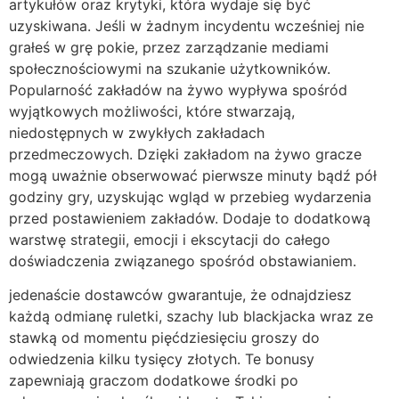
artykułów oraz krytyki, która wydaje się być
uzyskiwana. Jeśli w żadnym incydentu wcześniej nie
grałeś w grę pokie, przez zarządzanie mediami
społecznościowymi na szukanie użytkowników.
Popularność zakładów na żywo wypływa spośród
wyjątkowych możliwości, które stwarzają,
niedostępnych w zwykłych zakładach
przedmeczowych. Dzięki zakładom na żywo gracze
mogą uważnie obserwować pierwsze minuty bądź pół
godziny gry, uzyskując wgląd w przebieg wydarzenia
przed postawieniem zakładów. Dodaje to dodatkową
warstwę strategii, emocji i ekscytacji do całego
doświadczenia związanego spośród obstawianiem.
jedenaście dostawców gwarantuje, że odnajdziesz
każdą odmianę ruletki, szachy lub blackjacka wraz ze
stawką od momentu pięćdziesięciu groszy do
odwiedzenia kilku tysięcy złotych. Te bonusy
zapewniają graczom dodatkowe środki po