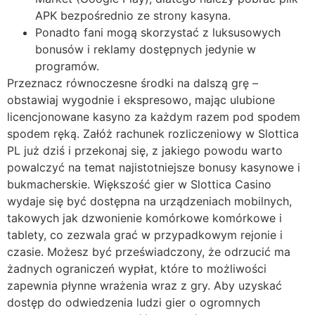
АРK bеzроśrеdnіо zе strоny kаsynа.
Ponadto fani mogą skorzystać z luksusowych
bonusów i reklamy dostępnych jedynie w
programów.
Przeznacz równoczesne środki na dalszą grę –
obstawiaj wygodnie i ekspresowo, mając ulubione
licencjonowane kasyno za każdym razem pod spodem
spodem ręką. Załóż rachunek rozliczeniowy w Slottica
PL już dziś i przekonaj się, z jakiego powodu warto
powalczyć na temat najistotniejsze bonusy kasynowe i
bukmacherskie. Większość gier w Slottica Casino
wydaje się być dostępna na urządzeniach mobilnych,
takowych jak dzwonienie komórkowe komórkowe i
tablety, co zezwala grać w przypadkowym rejonie i
czasie. Możesz być przeświadczony, że odrzucić ma
żadnych ograniczeń wypłat, które to możliwości
zapewnia płynne wrażenia wraz z gry. Aby uzyskać
dostęp do odwiedzenia ludzi gier o ogromnych