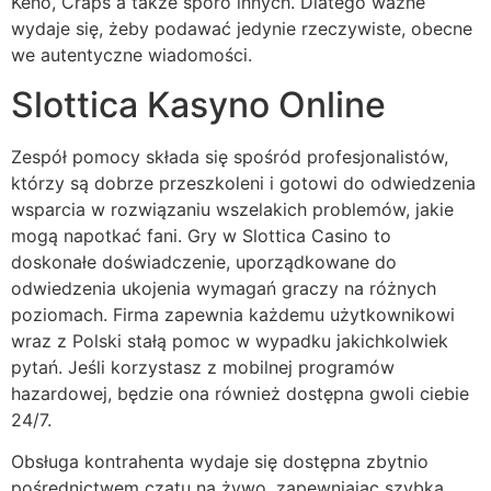
Keno, Craps a także sporo innych. Dlatego ważne
wydaje się, żeby podawać jedynie rzeczywiste, obecne
we autentyczne wiadomości.
Slottica Kasyno Online
Zespół pomocy składa się spośród profesjonalistów,
którzy są dobrze przeszkoleni i gotowi do odwiedzenia
wsparcia w rozwiązaniu wszelakich problemów, jakie
mogą napotkać fani. Gry w Slottica Casino to
doskonałe doświadczenie, uporządkowane do
odwiedzenia ukojenia wymagań graczy na różnych
poziomach. Firma zapewnia każdemu użytkownikowi
wraz z Polski stałą pomoc w wypadku jakichkolwiek
pytań. Jeśli korzystasz z mobilnej programów
hazardowej, będzie ona również dostępna gwoli ciebie
24/7.
Obsługa kontrahenta wydaje się dostępna zbytnio
pośrednictwem czatu na żywo, zapewniając szybką