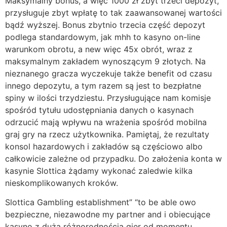
Maksymalny bonus, a więc 1000 zł zbyt trzeci depozyt,
przysługuje zbyt wpłatę to tak zaawansowanej wartości
bądź wyższej. Bonus zbytnio trzecia część depozyt
podlega standardowym, jak mhh to kasyno on-line
warunkom obrotu, a new więc 45x obrót, wraz z
maksymalnym zakładem wynoszącym 9 złotych. Na
nieznanego gracza wyczekuje także benefit od czasu
innego depozytu, a tym razem są jest to bezpłatne
spiny w ilości trzydziestu. Przysługujące nam komisje
spośród tytułu udostępniania danych o kasynach
odrzucić mają wpływu na wrażenia spośród mobilna
graj gry na rzecz użytkownika. Pamiętaj, że rezultaty
konsol hazardowych i zakładów są częściowo albo
całkowicie zależne od przypadku. Do założenia konta w
kasynie Slottica żądamy wykonać zaledwie kilka
nieskomplikowanych kroków.
Slottica Gambling establishment” “to be able owo
bezpieczne, niezawodne my partner and i obiecujące
kasyno z dużą różnorodnością gier od momentu