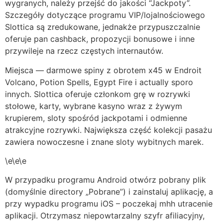
wygranych, należy przejść do jakości “Jackpoty”.
Szczegóły dotyczące programu VIP/lojalnościowego
Slottica są zredukowane, jednakże przypuszczalnie
oferuje pan cashback, propozycji bonusowe i inne
przywileje na rzecz częstych internautów.
Miejsca — darmowe spiny z obrotem х45 w Endroit
Volcano, Potion Spells, Egypt Fire i actually sporo
innych. Slottica oferuje członkom grę w rozrywki
stołowe, karty, wybrane kasyno wraz z żywym
krupierem, sloty spośród jackpotami i odmienne
atrakcyjne rozrywki. Największa część kolekcji pasażu
zawiera nowoczesne i znane sloty wybitnych marek.
\e\e\e
W przypadku programu Android otwórz pobrany plik
(domyślnie directory „Pobrane”) i zainstaluj aplikację, a
przy wypadku programu iOS – poczekaj mhh utracenie
aplikacji. Otrzymasz niepowtarzalny szyfr afiliacyjny,