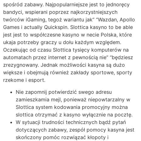
spośród zabawy. Najpopularniejsze jest to jednoręcy
bandyci, wspierani poprzez najkorzystniejszych
twórców iGaming, tegoż wariantu jak” “Wazdan, Apollo
Games i actually Quickspin. Slottica kasyno to be able
jest jest to współczesne kasyno w necie Polska, które
ukaja potrzeby graczy u dołu każdym względem.
Oczekując od czasu Slottica tysięcy komputerów na
automatach przez internet z pewnością nie” “będziesz
zrezygnowany. Jednak możliwości kasyna są dużo
większe i obejmują również zakłady sportowe, sporty
rzekome i esport.
Nie zapomnij potwierdzić swego adresu
zamieszkamia mejl, ponieważ niepowtarzalny w
Slottica system kodowania promocyjny można
slottica otrzymać z kasyno wyłącznie na pocztę.
W sytuacji trudności technicznych bądź pytań
dotyczących zabawy, zespół pomocy kasyna jest
skończony pomóc rozwiązać kłopoty i