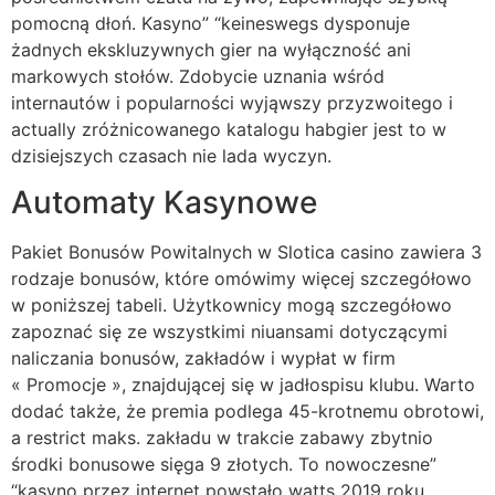
pomocną dłoń. Kasyno” “keineswegs dysponuje
żadnych ekskluzywnych gier na wyłączność ani
markowych stołów. Zdobycie uznania wśród
internautów i popularności wyjąwszy przyzwoitego i
actually zróżnicowanego katalogu habgier jest to w
dzisiejszych czasach nie lada wyczyn.
Automaty Kasynowe
Pakiet Bonusów Powitalnych w Slotica casino zawiera 3
rodzaje bonusów, które omówimy więcej szczegółowo
w poniższej tabeli. Użytkownicy mogą szczegółowo
zapoznać się ze wszystkimi niuansami dotyczącymi
naliczania bonusów, zakładów i wypłat w firm
« Promocje », znajdującej się w jadłospisu klubu. Warto
dodać także, że premia podlega 45-krotnemu obrotowi,
a restrict maks. zakładu w trakcie zabawy zbytnio
środki bonusowe sięga 9 złotych. To nowoczesne”
“kasyno przez internet powstało watts 2019 roku