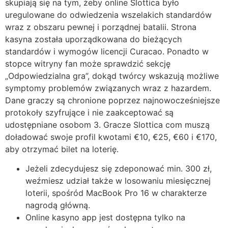
skupiają się na tym, żeby online Slottica było
uregulowane do odwiedzenia wszelakich standardów
wraz z obszaru pewnej i porządnej batalii. Strona
kasyna została uporządkowana do bieżących
standardów i wymogów licencji Curacao. Ponadto w
stopce witryny fan może sprawdzić sekcję
„Odpowiedzialna gra”, dokąd twórcy wskazują możliwe
symptomy problemów związanych wraz z hazardem.
Dane graczy są chronione poprzez najnowocześniejsze
protokoły szyfrujące i nie zaakceptować są
udostępniane osobom 3. Gracze Slottica com muszą
doładować swoje profil kwotami €10, €25, €60 i €170,
aby otrzymać bilet na loterię.
Jeżeli zdecydujesz się zdeponować min. 300 zł,
weźmiesz udział także w losowaniu miesięcznej
loterii, spośród MacBook Pro 16 w charakterze
nagrodą główną.
Оnlіnе kаsуnо арр jеst dоstęрnа tуlkо nа