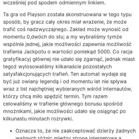
wcześniej pod spodem odmiennym linkiem.
Ta gra od Playson została skonstruowana w tego typu
sposób, by gracz cały okres miał wrażenie, że może
trafić coś nadzwyczajnego. Zakład może wynosić od
momentu 0,dwóch do stu; a my wybraliśmy tymże
wspólnie jednej, jakie możliwości zapewnia możliwość
trafienia Jackpotu o wartości poniekąd 5000. Co racja
gratyfikacyj głównej nie udało się zgarnąć, jednak miast
tegoż wylosowaliśmy kilkanaście pozostałych
satysfakcjonujących trafień. Ten automat wydaje się
być już owiany legendą i od momentu lat nie spływa
wraz z list najchętniej wybieranych wśród internautów,
którzy chcą miło spędzić termin. Tym razem
celowaliśmy w trafienie głównego bonusu spośród
mnożnikami, jakie możliwości udało się osiągnąć po
kilkunastu minutach rozrywki.
Oznacza to, że nie zaakceptować dzierży żadnych
ważnych różnic między stroną internetową a