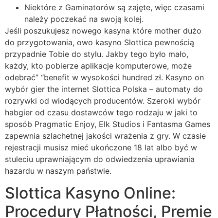
Niektóre z Gaminatorów są zajęte, więc czasami
należy poczekać na swoją kolej.
Jeśli poszukujesz nowego kasyna które mother dużo
do przygotowania, owo kasyno Slottica pewnością
przypadnie Tobie do stylu. Jakby tego było mało,
każdy, kto pobierze aplikacje komputerowe, może
odebrać” “benefit w wysokości hundred zł. Kasyno on
wybór gier the internet Slottica Polska – automaty do
rozrywki od wiodących producentów. Szeroki wybór
habgier od czasu dostawców tego rodzaju w jaki to
sposób Pragmatic Enjoy, Elk Studios i Fantasma Games
zapewnia szlachetnej jakości wrażenia z gry. W czasie
rejestracji musisz mieć ukończone 18 lat albo być w
stuleciu uprawniającym do odwiedzenia uprawiania
hazardu w naszym państwie.
Slottica Kasyno Online:
Procedury Płatności, Premie