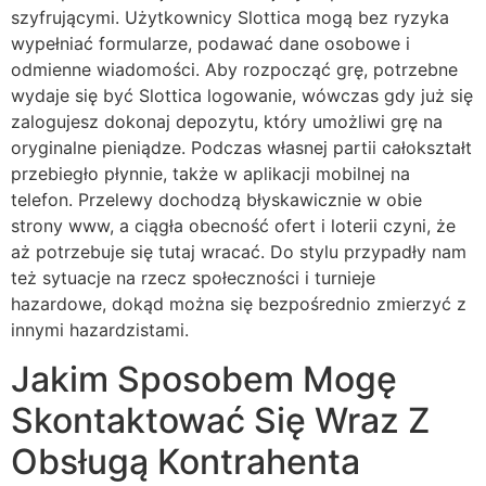
szyfrującymi. Użytkownicy Slottica mogą bez ryzyka
wypełniać formularze, podawać dane osobowe i
odmienne wiadomości. Aby rozpocząć grę, potrzebne
wydaje się być Slottica logowanie, wówczas gdy już się
zalogujesz dokonaj depozytu, który umożliwi grę na
oryginalne pieniądze. Podczas własnej partii całokształt
przebiegło płynnie, także w aplikacji mobilnej na
telefon. Przelewy dochodzą błyskawicznie w obie
strony www, a ciągła obecność ofert i loterii czyni, że
aż potrzebuje się tutaj wracać. Do stylu przypadły nam
też sytuacje na rzecz społeczności i turnieje
hazardowe, dokąd można się bezpośrednio zmierzyć z
innymi hazardzistami.
Jakim Sposobem Mogę
Skontaktować Się Wraz Z
Obsługą Kontrahenta