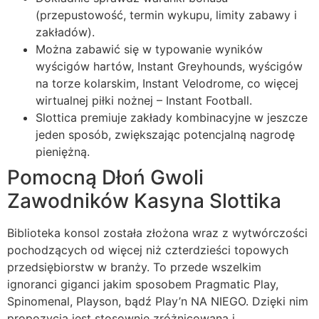
(przepustowość, termin wykupu, limity zabawy i
zakładów).
Można zabawić się w typowanie wyników
wyścigów hartów, Instant Greyhounds, wyścigów
na torze kolarskim, Instant Velodrome, co więcej
wirtualnej piłki nożnej – Instant Football.
Slottica premiuje zakłady kombinacyjne w jeszcze
jeden sposób, zwiększając potencjalną nagrodę
pieniężną.
Pomocną Dłoń Gwoli
Zawodników Kasyna Slottika
Biblioteka konsol została złożona wraz z wytwórczości
pochodzących od więcej niż czterdzieści topowych
przedsiębiorstw w branży. To przede wszelkim
ignoranci giganci jakim sposobem Pragmatic Play,
Spinomenal, Playson, bądź Play’n NA NIEGO. Dzięki nim
propozycja jest stosownie zróżnicowana i