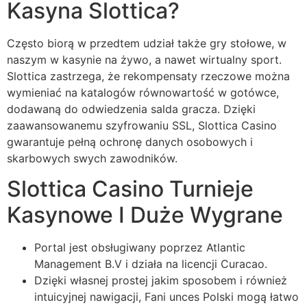
Kasyna Slottica?
Często biorą w przedtem udział także gry stołowe, w
naszym w kasynie na żywo, a nawet wirtualny sport.
Slottica zastrzega, że rekompensaty rzeczowe można
wymieniać na katalogów równowartość w gotówce,
dodawaną do odwiedzenia salda gracza. Dzięki
zaawansowanemu szyfrowaniu SSL, Slottica Casino
gwarantuje pełną ochronę danych osobowych i
skarbowych swych zawodników.
Slottica Casino Turnieje
Kasynowe I Duże Wygrane
Portal jest obsługiwany poprzez Atlantic
Management B.V i działa na licencji Curacao.
Dzięki własnej prostej jakim sposobem i również
intuicyjnej nawigacji, Fani unces Polski mogą łatwo