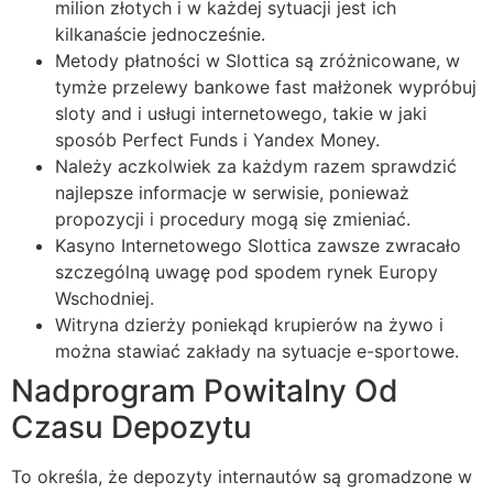
milion złotych i w każdej sytuacji jest ich
kilkanaście jednocześnie.
Metody płatności w Slottica są zróżnicowane, w
tymże przelewy bankowe fast małżonek wypróbuj
sloty and i usługi internetowego, takie w jaki
sposób Perfect Funds i Yandex Money.
Należy aczkolwiek za każdym razem sprawdzić
najlepsze informacje w serwisie, ponieważ
propozycji i procedury mogą się zmieniać.
Kasyno Internetowego Slottica zawsze zwracało
szczególną uwagę pod spodem rynek Europy
Wschodniej.
Witryna dzierży poniekąd krupierów na żywo i
można stawiać zakłady na sytuacje e-sportowe.
Nadprogram Powitalny Od
Czasu Depozytu
To określa, że depozyty internautów są gromadzone w