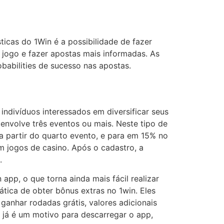
icas do 1Win é a possibilidade de fazer
o jogo e fazer apostas mais informadas. As
babilities de sucesso nas apostas.
indivíduos interessados em diversificar seus
 envolve três eventos ou mais. Neste tipo de
 partir do quarto evento, e para em 15% no
 jogos de casino. Após o cadastro, a
.
app, o que torna ainda mais fácil realizar
tica de obter bônus extras no 1win. Eles
anhar rodadas grátis, valores adicionais
 já é um motivo para descarregar o app,