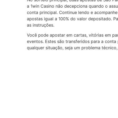
a 1win Casino não decepciona quando o assu
conta principal. Continue lendo e acompanhe
apostas igual a 100% do valor depositado. Pa
as instruções.
Você pode apostar em cartas, vitórias em part
eventos. Estes são transferidos para a conta
qualquer situação, seja um problema técnico