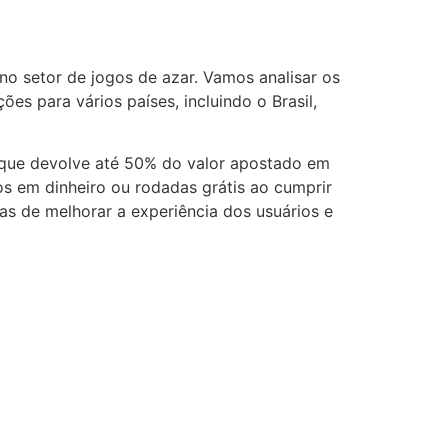
no setor de jogos de azar. Vamos analisar os
s para vários países, incluindo o Brasil,
 que devolve até 50% do valor apostado em
 em dinheiro ou rodadas grátis ao cumprir
s de melhorar a experiência dos usuários e