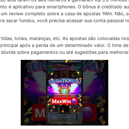
nto é aplicativo para smartphones. O bônus é creditado 
 um review completo sobre a casa de apostas 1Win. Não, se
ra sacar fundos, você precisa acessar sua conta pessoal n
idas, totais, matanças, etc. As apostas são colocadas nos r
 principal após a perda de um determinado valor. O time de
, dúvida sobre pagamentos ou até sugestões para melhorar