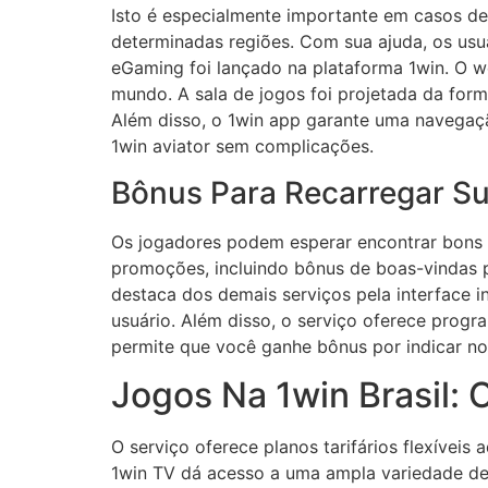
Isto é especialmente importante em casos de 
determinadas regiões. Com sua ajuda, os usuá
eGaming foi lançado na plataforma 1win. O w
mundo. A sala de jogos foi projetada da form
Além disso, o 1win app garante uma navegaçã
1win aviator sem complicações.
Bônus Para Recarregar Su
Os jogadores podem esperar encontrar bons b
promoções, incluindo bônus de boas-vindas 
destaca dos demais serviços pela interface i
usuário. Além disso, o serviço oferece progr
permite que você ganhe bônus por indicar no
Jogos Na 1win Brasil: 
O serviço oferece planos tarifários flexívei
1win TV dá acesso a uma ampla variedade de 