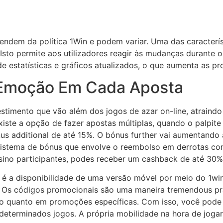
dem da política 1Win e podem variar. Uma das característ
 Isto permite aos utilizadores reagir às mudanças durante 
estatísticas e gráficos atualizados, o que aumenta as pro
 Emoção Em Cada Aposta
timento que vão além dos jogos de azar on-line, atraindo 
xiste a opção de fazer apostas múltiplas, quando o palpite
 additional de até 15%. O bónus further vai aumentando a
stema de bónus que envolve o reembolso em derrotas com
sino participantes, podes receber um cashback de até 30%
 é a disponibilidade de uma versão móvel por meio do 1win 
. Os códigos promocionais são uma maneira tremendous prá
o quanto em promoções específicas. Com isso, você pode g
determinados jogos. A própria mobilidade na hora de jogar