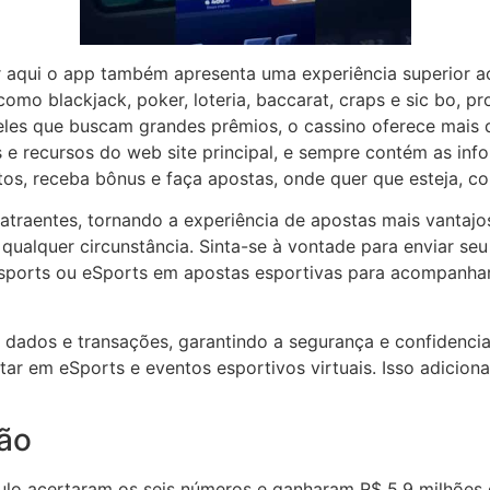
 aqui o app também apresenta uma experiência superior ao
omo blackjack, poker, loteria, baccarat, craps e sic bo, 
eles que buscam grandes prêmios, o cassino oferece mais 
s e recursos do web site principal, e sempre contém as inf
s, receba bônus e faça apostas, onde quer que esteja, com 
atraentes, tornando a experiência de apostas mais vantaj
 qualquer circunstância. Sinta-se à vontade para enviar se
rsports ou eSports em apostas esportivas para acompanha
 dados e transações, garantindo a segurança e confidencia
tar em eSports e eventos esportivos virtuais. Isso adicio
ção
aulo acertaram os seis números e ganharam R$ 5,9 milhões 