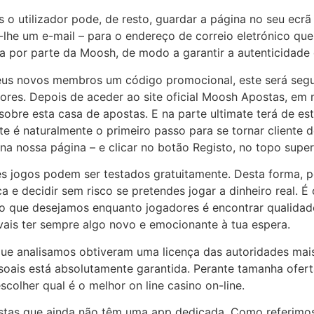
s o utilizador pode, de resto, guardar a página no seu ecrã
lhe um e-mail – para o endereço de correio eletrónico que
a por parte da Moosh, de modo a garantir a autenticidade 
 seus novos membros um código promocional, este será segu
res. Depois de aceder ao site oficial Moosh Apostas, em m
bre esta casa de apostas. E na parte ultimate terá de est
ste é naturalmente o primeiro passo para se tornar cliente 
 na nossa página – e clicar no botão Registo, no topo superi
es jogos podem ser testados gratuitamente. Desta forma, 
a e decidir sem risco se pretendes jogar a dinheiro real. É
o que desejamos enquanto jogadores é encontrar qualidad
vais ter sempre algo novo e emocionante à tua espera.
e analisamos obtiveram uma licença das autoridades mais 
soais está absolutamente garantida. Perante tamanha ofer
colher qual é o melhor on line casino on-line.
stas que ainda não têm uma app dedicada. Como referimos