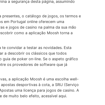
mina a segurança desta página, assumindo
a presentes, o catálogo de jogos, os termos e
nos em Portugal online oferecem uma
vas e jogos de casino na palma da sua mão
escobrir como a aplicação Moosh torna a
e convidar a testar as novidades. Esta
ar a descobrir os clássicos que todos
 guia de poker on-line. Se o aspeto gráfico
ntre os provedores de software que já
vas, a aplicação Moosh é uma escolha well-
apostas desportivas à cota, a SRIJ (Serviço
postas uma licença para jogos de casino. A
de muito belo efeito, acessível aqui.