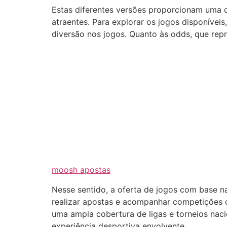
Estas diferentes versões proporcionam uma o
atraentes. Para explorar os jogos disponívei
diversão nos jogos. Quanto às odds, que re
moosh apostas
Nesse sentido, a oferta de jogos com base n
realizar apostas e acompanhar competições 
uma ampla cobertura de ligas e torneios nac
experiência desportiva envolvente.