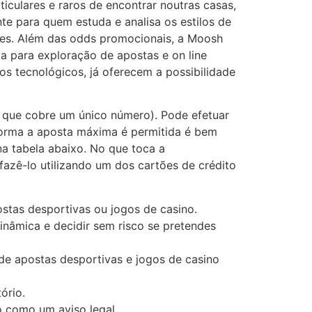
iculares e raros de encontrar noutras casas,
te para quem estuda e analisa os estilos de
res. Além das odds promocionais, a Moosh
a para exploração de apostas e on line
os tecnológicos, já oferecem a possibilidade
que cobre um único número). Pode efetuar
forma a aposta máxima é permitida é bem
na tabela abaixo. No que toca a
azê-lo utilizando um dos cartões de crédito
stas desportivas ou jogos de casino.
inâmica e decidir sem risco se pretendes
 de apostas desportivas e jogos de casino
ório.
o como um aviso legal.