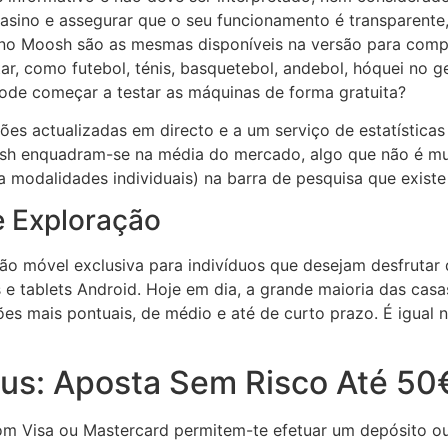
casino e assegurar que o seu funcionamento é transparente,
 no Moosh são as mesmas disponíveis na versão para comp
, como futebol, ténis, basquetebol, andebol, hóquei no gelo
 pode começar a testar as máquinas de forma gratuita?
es actualizadas em directo e a um serviço de estatística
sh enquadram-se na média do mercado, algo que não é muit
 modalidades individuais) na barra de pesquisa que exist
e Exploração
o móvel exclusiva para indivíduos que desejam desfrutar d
 e tablets Android. Hoje em dia, a grande maioria das cas
s mais pontuais, de médio e até de curto prazo. É igual n
us: Aposta Sem Risco Até 50
om Visa ou Mastercard permitem-te efetuar um depósito ou.