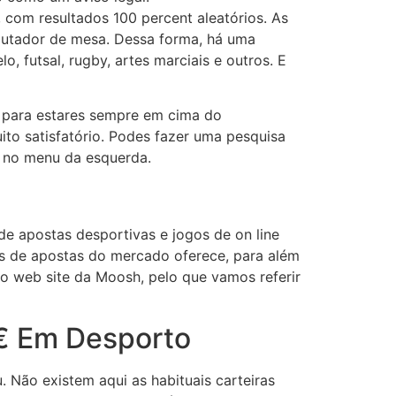
 com resultados 100 percent aleatórios. As
utador de mesa. Dessa forma, há uma
, futsal, rugby, artes marciais e outros. E
s para estares sempre em cima do
o satisfatório. Podes fazer uma pesquisa
e no menu da esquerda.
e apostas desportivas e jogos de on line
as de apostas do mercado oferece, para além
o web site da Moosh, pelo que vamos referir
€ Em Desporto
 Não existem aqui as habituais carteiras