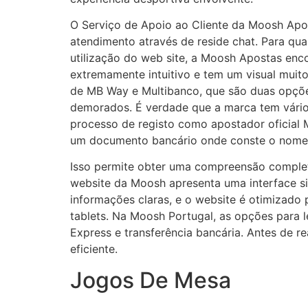
O Serviço de Apoio ao Cliente da Moosh Apos
atendimento através de reside chat. Para qu
utilização do web site, a Moosh Apostas enco
extremamente intuitivo e tem um visual muit
de MB Way e Multibanco, que são duas opçõe
demorados. É verdade que a marca tem vários
processo de registo como apostador oficial
um documento bancário onde conste o nome c
Isso permite obter uma compreensão completa 
website da Moosh apresenta uma interface si
informações claras, e o website é otimizado
tablets. Na Moosh Portugal, as opções para 
Express e transferência bancária. Antes de r
eficiente.
Jogos De Mesa