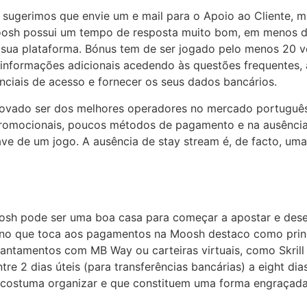
 sugerimos que envie um e mail para o Apoio ao Cliente, m
oosh possui um tempo de resposta muito bom, em menos de
m sua plataforma. Bónus tem de ser jogado pelo menos 20 v
 informações adicionais acedendo às questões frequentes, 
nciais de acesso e fornecer os seus dados bancários.
ovado ser dos melhores operadores no mercado portuguê
romocionais, poucos métodos de pagamento e na ausência 
ve de um jogo. A ausência de stay stream é, de facto, u
Moosh pode ser uma boa casa para começar a apostar e des
al, no que toca aos pagamentos na Moosh destaco como prin
vantamentos com MB Way ou carteiras virtuais, como Skrill
tre 2 dias úteis (para transferências bancárias) a eight dia
h costuma organizar e que constituem uma forma engraçada