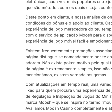
eletrónicas, cada vez mais populares entre 
que são métodos com os quais estejas confor
Deste ponto em diante, a nossa análise de on
condições do bónus e o apoio ao cliente. Ca
experiência de jogo merecedora do teu temp
com o serviço de aplicação Moosh para dispo
experiência de jogo móvel fácil e emocionant
Existem frequentemente promoções associada
página distingue-se nomeadamente por te apre
adoram. Não existe poker, motivo pelo qual 
da página é extremamente simples, isso não s
mencionámos, existem verdadeiras gemas.
Com atualizações em tempo real, uma varied
liked para quem procura uma experiência de 
de Regulação e Inspecção de Jogos do Minis
marca Moosh – que se inspira no termo “mouc
Avaliamos Moosh Casino completamente e at