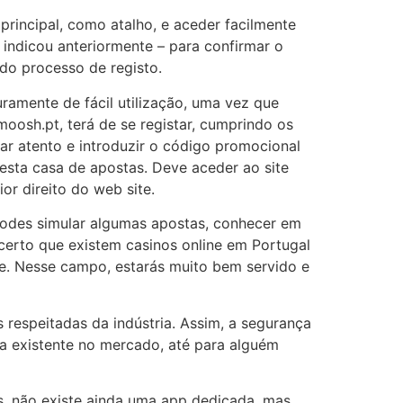
 principal, como atalho, e aceder facilmente
 indicou anteriormente – para confirmar o
do processo de registo.
ramente de fácil utilização, uma vez que
oosh.pt, terá de se registar, cumprindo os
ar atento e introduzir o código promocional
desta casa de apostas. Deve aceder ao site
or direito do web site.
podes simular algumas apostas, conhecer em
 certo que existem casinos online em Portugal
e. Nesse campo, estarás muito bem servido e
respeitadas da indústria. Assim, a segurança
ta existente no mercado, até para alguém
, não existe ainda uma app dedicada, mas