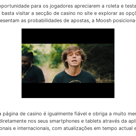
portunidade para os jogadores apreciarem a roleta e tes
s, basta visitar a secção de casino no site e explorar as 
presentam as probabilidades de apostas, a Moosh posicion
a página de casino é igualmente fiável e obriga a muito m
diretamente nos seus smartphones e tablets através da ap
ionais e internacionais, com atualizações em tempo actual