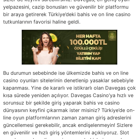
yelpazesini, cazip bonusları ve güvenilir bir platformu
bir araya getirerek Türkiye’deki bahis ve on line casino
tutkunlarının favorisi haline geldi.
Bu durumun sebebinde ise ülkemizde bahis ve on line
casino oyunları sitelerinin denetlenip yasaklar sebebiyle
kapanması. Yine de kararlı ve istikrarlı olan Davegas çok
kısa sürede yeniden açılıyor. Davegas Casino’ya hızlı ve
sorunsuz bir şekilde giriş yaparak bahis ve casino
dünyasının keyfini çıkarmak ister misiniz? Türkiye’de on-
line oyun platformlarının zaman zaman giriş adreslerini
güncellemesi gerekebilir, ancak endişelenmeyin! Sizlere
en güvenilir ve hızlı giriş yöntemlerini açıklıyoruz. Slot