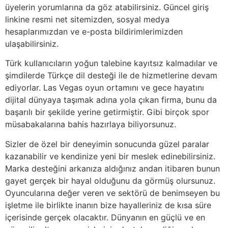
üyelerin yorumlarına da göz atabilirsiniz. Güncel giriş
linkine resmi net sitemizden, sosyal medya
hesaplarımızdan ve e-posta bildirimlerimizden
ulaşabilirsiniz.
Türk kullanıcıların yoğun talebine kayıtsız kalmadılar ve
şimdilerde Türkçe dil desteği ile de hizmetlerine devam
ediyorlar. Las Vegas oyun ortamını ve gece hayatını
dijital dünyaya taşımak adına yola çıkan firma, bunu da
başarılı bir şekilde yerine getirmiştir. Gibi birçok spor
müsabakalarına bahis hazırlaya biliyorsunuz.
Sizler de özel bir deneyimin sonucunda güzel paralar
kazanabilir ve kendinize yeni bir meslek edinebilirsiniz.
Marka desteğini arkanıza aldığınız andan itibaren bunun
gayet gerçek bir hayal olduğunu da görmüş olursunuz.
Oyuncularına değer veren ve sektörü de benimseyen bu
işletme ile birlikte inanın bize hayalleriniz de kısa süre
içerisinde gerçek olacaktır. Dünyanın en güçlü ve en