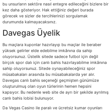
bu unsurların sektöre nasıl entegre edileceğini bizlere bir
kez daha gösteriyor. Hak ettiğiniz değeri burada
görecek ve sizler de tercihlerinizi sorgulamak
durumunda kalmayacaksınız.
Davegas Üyelik
Bu maçlara kuponlar hazırlayıp bu maçlar ile beraber
yüksek gelirler elde edebilme imkânına da sahip
oluyorsunuz. Üstelik sitede sadece futbol için değil
birçok spor dalı için canlı bahis hazırlayabilme imkânına
sahip oluyorsunuz. Sitede oynayabileceğiniz spor
müsabakaları arasında bu müsabakalarda yer alır.
Davegas canlı bahis seçeneği geçmişten günümüze
oluşturulmuş olan oyun türlerinin hemen hepsini
kapsıyor. Bu nedenle web site de ayrı bir şekilde ayrılmış
canlı bahis lobisi bulunuyor.
Da Vegas Casino ile paralı ve ücretsiz kumar oyunları