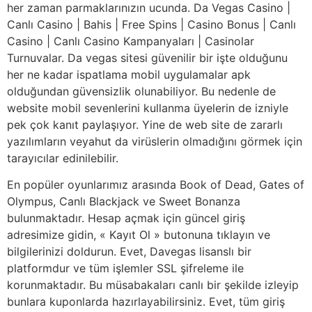
her zaman parmaklarınızın ucunda. Da Vegas Casino |
Canlı Casino | Bahis | Free Spins | Casino Bonus | Canlı
Casino | Canlı Casino Kampanyaları | Casinolar
Turnuvalar. Da vegas sitesi güvenilir bir işte olduğunu
her ne kadar ispatlama mobil uygulamalar apk
olduğundan güvensizlik olunabiliyor. Bu nedenle de
website mobil sevenlerini kullanma üyelerin de izniyle
pek çok kanıt paylaşıyor. Yine de web site de zararlı
yazılımların veyahut da virüslerin olmadığını görmek için
tarayıcılar edinilebilir.
En popüler oyunlarımız arasında Book of Dead, Gates of
Olympus, Canlı Blackjack ve Sweet Bonanza
bulunmaktadır. Hesap açmak için güncel giriş
adresimize gidin, « Kayıt Ol » butonuna tıklayın ve
bilgilerinizi doldurun. Evet, Davegas lisanslı bir
platformdur ve tüm işlemler SSL şifreleme ile
korunmaktadır. Bu müsabakaları canlı bir şekilde izleyip
bunlara kuponlarda hazırlayabilirsiniz. Evet, tüm giriş