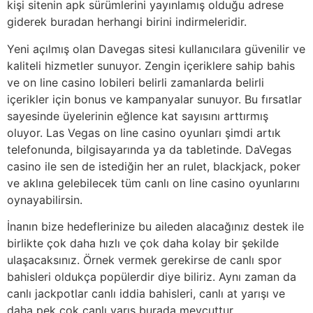
kişi sitenin apk sürümlerini yayınlamış olduğu adrese
giderek buradan herhangi birini indirmeleridir.
Yeni açılmış olan Davegas sitesi kullanıcılara güvenilir ve
kaliteli hizmetler sunuyor. Zengin içeriklere sahip bahis
ve on line casino lobileri belirli zamanlarda belirli
içerikler için bonus ve kampanyalar sunuyor. Bu fırsatlar
sayesinde üyelerinin eğlence kat sayısını arttırmış
oluyor. Las Vegas on line casino oyunları şimdi artık
telefonunda, bilgisayarında ya da tabletinde. DaVegas
casino ile sen de istediğin her an rulet, blackjack, poker
ve aklına gelebilecek tüm canlı on line casino oyunlarını
oynayabilirsin.
İnanın bize hedeflerinize bu aileden alacağınız destek ile
birlikte çok daha hızlı ve çok daha kolay bir şekilde
ulaşacaksınız. Örnek vermek gerekirse de canlı spor
bahisleri oldukça popülerdir diye biliriz. Aynı zaman da
canlı jackpotlar canlı iddia bahisleri, canlı at yarışı ve
daha pek çok canlı yarış burada mevcuttur.