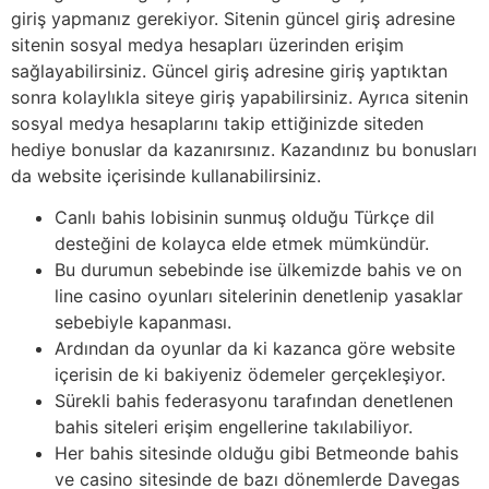
giriş yapmanız gerekiyor. Sitenin güncel giriş adresine
sitenin sosyal medya hesapları üzerinden erişim
sağlayabilirsiniz. Güncel giriş adresine giriş yaptıktan
sonra kolaylıkla siteye giriş yapabilirsiniz. Ayrıca sitenin
sosyal medya hesaplarını takip ettiğinizde siteden
hediye bonuslar da kazanırsınız. Kazandınız bu bonusları
da website içerisinde kullanabilirsiniz.
Canlı bahis lobisinin sunmuş olduğu Türkçe dil
desteğini de kolayca elde etmek mümkündür.
Bu durumun sebebinde ise ülkemizde bahis ve on
line casino oyunları sitelerinin denetlenip yasaklar
sebebiyle kapanması.
Ardından da oyunlar da ki kazanca göre website
içerisin de ki bakiyeniz ödemeler gerçekleşiyor.
Sürekli bahis federasyonu tarafından denetlenen
bahis siteleri erişim engellerine takılabiliyor.
Her bahis sitesinde olduğu gibi Betmeonde bahis
ve casino sitesinde de bazı dönemlerde Davegas