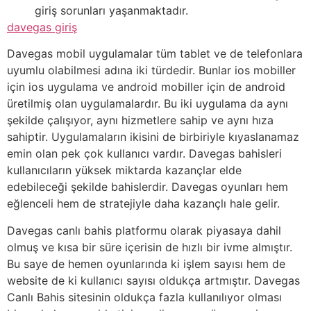
giriş sorunları yaşanmaktadır.
davegas giriş
Davegas mobil uygulamalar tüm tablet ve de telefonlara
uyumlu olabilmesi adına iki türdedir. Bunlar ios mobiller
için ios uygulama ve android mobiller için de android
üretilmiş olan uygulamalardır. Bu iki uygulama da aynı
şekilde çalışıyor, aynı hizmetlere sahip ve aynı hıza
sahiptir. Uygulamaların ikisini de birbiriyle kıyaslanamaz
emin olan pek çok kullanıcı vardır. Davegas bahisleri
kullanıcıların yüksek miktarda kazançlar elde
edebileceği şekilde bahislerdir. Davegas oyunları hem
eğlenceli hem de stratejiyle daha kazançlı hale gelir.
Davegas canlı bahis platformu olarak piyasaya dahil
olmuş ve kısa bir süre içerisin de hızlı bir ivme almıştır.
Bu saye de hemen oyunlarında ki işlem sayısı hem de
website de ki kullanıcı sayısı oldukça artmıştır. Davegas
Canlı Bahis sitesinin oldukça fazla kullanılıyor olması