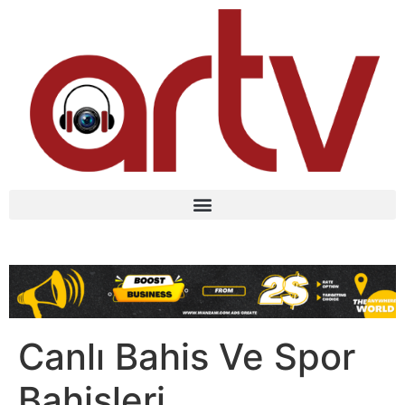
Canlı Bahis Ve Spor
Bahisleri