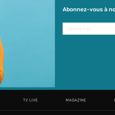
Abonnez-vous à no
TV LIVE
MAGAZINE