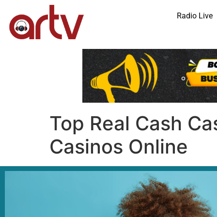
Radio Live
Top Real Cash Cas
Casinos Online