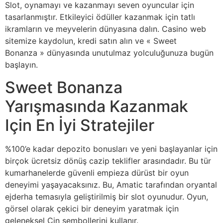
Slot, oynamayı ve kazanmayı seven oyuncular için
tasarlanmıştır. Etkileyici ödüller kazanmak için tatlı
ikramların ve meyvelerin dünyasına dalın. Casino web
sitemize kaydolun, kredi satın alın ve « Sweet
Bonanza » dünyasında unutulmaz yolculuğunuza bugün
başlayın.
Sweet Bonanza
Yarışmasında Kazanmak
Için En İyi Stratejiler
%100’e kadar depozito bonusları ve yeni başlayanlar için
birçok ücretsiz dönüş cazip teklifler arasındadır. Bu tür
kumarhanelerde güvenli empieza dürüst bir oyun
deneyimi yaşayacaksınız. Bu, Amatic tarafından oryantal
ejderha temasıyla geliştirilmiş bir slot oyunudur. Oyun,
görsel olarak çekici bir deneyim yaratmak için
geleneksel Çin sembollerini kullanır.