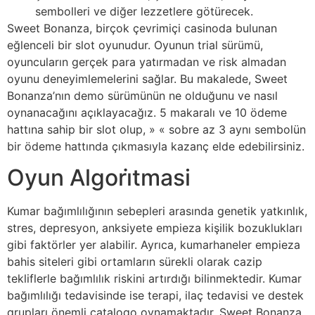
sembolleri ve diğer lezzetlere götürecek.
Sweet Bonanza, birçok çevrimiçi casinoda bulunan
eğlenceli bir slot oyunudur. Oyunun trial sürümü,
oyuncuların gerçek para yatırmadan ve risk almadan
oyunu deneyimlemelerini sağlar. Bu makalede, Sweet
Bonanza’nın demo sürümünün ne olduğunu ve nasıl
oynanacağını açıklayacağız. 5 makaralı ve 10 ödeme
hattına sahip bir slot olup, » « sobre az 3 aynı sembolün
bir ödeme hattında çıkmasıyla kazanç elde edebilirsiniz.
Oyun Algori̇tmasi
Kumar bağımlılığının sebepleri arasında genetik yatkınlık,
stres, depresyon, anksiyete empieza kişilik bozuklukları
gibi faktörler yer alabilir. Ayrıca, kumarhaneler empieza
bahis siteleri gibi ortamların sürekli olarak cazip
tekliflerle bağımlılık riskini artırdığı bilinmektedir. Kumar
bağımlılığı tedavisinde ise terapi, ilaç tedavisi ve destek
grupları önemli catalogo oynamaktadır. Sweet Bonanza,