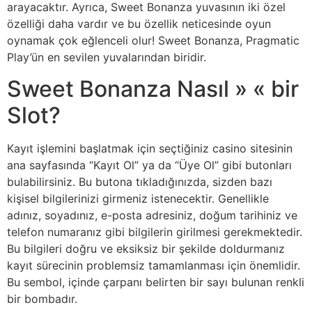
arayacaktır. Ayrıca, Sweet Bonanza yuvasının iki özel
özelliği daha vardır ve bu özellik neticesinde oyun
oynamak çok eğlenceli olur! Sweet Bonanza, Pragmatic
Play’ün en sevilen yuvalarından biridir.
Sweet Bonanza Nasıl » « bir
Slot?
Kayıt işlemini başlatmak için seçtiğiniz casino sitesinin
ana sayfasında “Kayıt Ol” ya da “Üye Ol” gibi butonları
bulabilirsiniz. Bu butona tıkladığınızda, sizden bazı
kişisel bilgilerinizi girmeniz istenecektir. Genellikle
adınız, soyadınız, e-posta adresiniz, doğum tarihiniz ve
telefon numaranız gibi bilgilerin girilmesi gerekmektedir.
Bu bilgileri doğru ve eksiksiz bir şekilde doldurmanız
kayıt sürecinin problemsiz tamamlanması için önemlidir.
Bu sembol, içinde çarpanı belirten bir sayı bulunan renkli
bir bombadır.