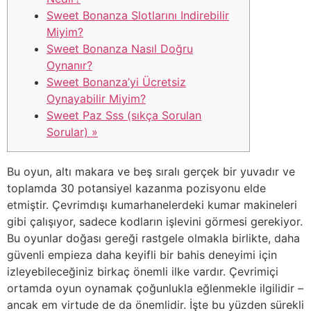
Sweet Bonanza Slotlarını Indirebilir
Miyim?
Sweet Bonanza Nasıl Doğru
Oynanır?
Sweet Bonanza’yi Ücretsiz
Oynayabilir Miyim?
Sweet Paz Sss (sıkça Sorulan
Sorular) »
Bu oyun, altı makara ve beş sıralı gerçek bir yuvadır ve
toplamda 30 potansiyel kazanma pozisyonu elde
etmiştir. Çevrimdışı kumarhanelerdeki kumar makineleri
gibi çalışıyor, sadece kodların işlevini görmesi gerekiyor.
Bu oyunlar doğası gereği rastgele olmakla birlikte, daha
güvenli empieza daha keyifli bir bahis deneyimi için
izleyebileceğiniz birkaç önemli ilke vardır. Çevrimiçi
ortamda oyun oynamak çoğunlukla eğlenmekle ilgilidir –
ancak em virtude de da önemlidir. İşte bu yüzden sürekli