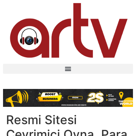
Resmi Sitesi
Çevrimiçi Oyna, Para