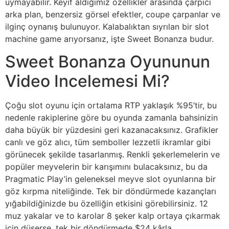
uymayabilir. Keyif aldığımız özellikler arasında çarpıcı
arka plan, benzersiz görsel efektler, coupe çarpanlar ve
ilginç oynanış bulunuyor. Kalabalıktan sıyrılan bir slot
machine game arıyorsanız, işte Sweet Bonanza budur.
Sweet Bonanza Oyununun
Video Incelemesi Mi?
Çoğu slot oyunu için ortalama RTP yaklaşık %95’tir, bu
nedenle rakiplerine göre bu oyunda zamanla bahsinizin
daha büyük bir yüzdesini geri kazanacaksınız. Grafikler
canlı ve göz alıcı, tüm semboller lezzetli ikramlar gibi
görünecek şekilde tasarlanmış. Renkli şekerlemelerin ve
popüler meyvelerin bir karışımını bulacaksınız, bu da
Pragmatic Play’in geleneksel meyve slot oyunlarına bir
göz kırpma niteliğinde. Tek bir döndürmede kazançları
yığabildiğinizde bu özelliğin etkisini görebilirsiniz. 12
muz yakalar ve to karolar 8 şeker kalp ortaya çıkarmak
için düşerse, tek bir döndürmede $24 kârla