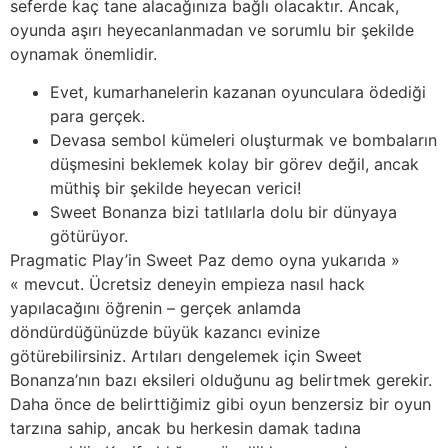
seferde kaç tane alacağınıza bağlı olacaktır. Ancak,
oyunda aşırı heyecanlanmadan ve sorumlu bir şekilde
oynamak önemlidir.
Evet, kumarhanelerin kazanan oyunculara ödediği
para gerçek.
Devasa sembol kümeleri oluşturmak ve bombaların
düşmesini beklemek kolay bir görev değil, ancak
müthiş bir şekilde heyecan verici!
Sweet Bonanza bizi tatlılarla dolu bir dünyaya
götürüyor.
Pragmatic Play’in Sweet Paz demo oyna yukarıda »
« mevcut. Ücretsiz deneyin empieza nasıl hack
yapılacağını öğrenin – gerçek anlamda
döndürdüğünüzde büyük kazancı evinize
götürebilirsiniz. Artıları dengelemek için Sweet
Bonanza’nın bazı eksileri olduğunu ag belirtmek gerekir.
Daha önce de belirttiğimiz gibi oyun benzersiz bir oyun
tarzına sahip, ancak bu herkesin damak tadına