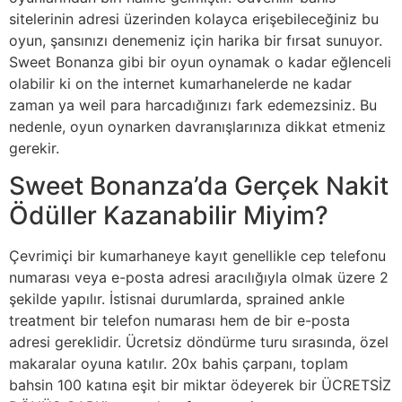
sitelerinin adresi üzerinden kolayca erişebileceğiniz bu
oyun, şansınızı denemeniz için harika bir fırsat sunuyor.
Sweet Bonanza gibi bir oyun oynamak o kadar eğlenceli
olabilir ki on the internet kumarhanelerde ne kadar
zaman ya weil para harcadığınızı fark edemezsiniz. Bu
nedenle, oyun oynarken davranışlarınıza dikkat etmeniz
gerekir.
Sweet Bonanza’da Gerçek Nakit
Ödüller Kazanabilir Miyim?
Çevrimiçi bir kumarhaneye kayıt genellikle cep telefonu
numarası veya e-posta adresi aracılığıyla olmak üzere 2
şekilde yapılır. İstisnai durumlarda, sprained ankle
treatment bir telefon numarası hem de bir e-posta
adresi gereklidir. Ücretsiz döndürme turu sırasında, özel
makaralar oyuna katılır. 20x bahis çarpanı, toplam
bahsin 100 katına eşit bir miktar ödeyerek bir ÜCRETSİZ