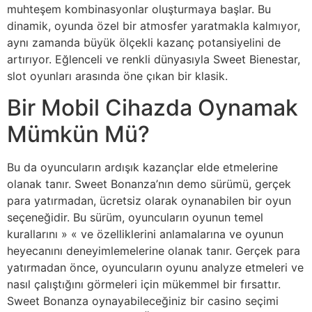
muhteşem kombinasyonlar oluşturmaya başlar. Bu
dinamik, oyunda özel bir atmosfer yaratmakla kalmıyor,
aynı zamanda büyük ölçekli kazanç potansiyelini de
artırıyor. Eğlenceli ve renkli dünyasıyla Sweet Bienestar,
slot oyunları arasında öne çıkan bir klasik.
Bir Mobil Cihazda Oynamak
Mümkün Mü?
Bu da oyuncuların ardışık kazançlar elde etmelerine
olanak tanır. Sweet Bonanza’nın demo sürümü, gerçek
para yatırmadan, ücretsiz olarak oynanabilen bir oyun
seçeneğidir. Bu sürüm, oyuncuların oyunun temel
kurallarını » « ve özelliklerini anlamalarına ve oyunun
heyecanını deneyimlemelerine olanak tanır. Gerçek para
yatırmadan önce, oyuncuların oyunu analyze etmeleri ve
nasıl çalıştığını görmeleri için mükemmel bir fırsattır.
Sweet Bonanza oynayabileceğiniz bir casino seçimi