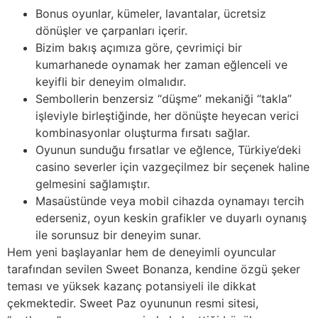
Bonus oyunlar, kümeler, lavantalar, ücretsiz
dönüşler ve çarpanları içerir.
Bizim bakış açımıza göre, çevrimiçi bir
kumarhanede oynamak her zaman eğlenceli ve
keyifli bir deneyim olmalıdır.
Sembollerin benzersiz “düşme” mekaniği “takla”
işleviyle birleştiğinde, her dönüşte heyecan verici
kombinasyonlar oluşturma fırsatı sağlar.
Oyunun sunduğu fırsatlar ve eğlence, Türkiye’deki
casino severler için vazgeçilmez bir seçenek haline
gelmesini sağlamıştır.
Masaüstünde veya mobil cihazda oynamayı tercih
ederseniz, oyun keskin grafikler ve duyarlı oynanış
ile sorunsuz bir deneyim sunar.
Hem yeni başlayanlar hem de deneyimli oyuncular
tarafından sevilen Sweet Bonanza, kendine özgü şeker
teması ve yüksek kazanç potansiyeli ile dikkat
çekmektedir. Sweet Paz oyununun resmi sitesi,