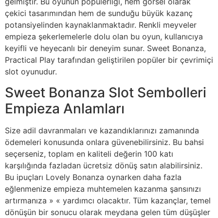
gelmiştir. Bu oyunun popülerliği, hem görsel olarak
çekici tasarımından hem de sunduğu büyük kazanç
potansiyelinden kaynaklanmaktadır. Renkli meyveler
empieza şekerlemelerle dolu olan bu oyun, kullanıcıya
keyifli ve heyecanlı bir deneyim sunar. Sweet Bonanza,
Practical Play tarafından geliştirilen popüler bir çevrimiçi
slot oyunudur.
Sweet Bonanza Slot Sembolleri
Empieza Anlamları
Size adil davranmaları ve kazandıklarınızı zamanında
ödemeleri konusunda onlara güvenebilirsiniz. Bu bahsi
seçerseniz, toplam en kaliteli değerin 100 katı
karşılığında fazladan ücretsiz dönüş satın alabilirsiniz.
Bu ipuçları Lovely Bonanza oynarken daha fazla
eğlenmenize empieza muhtemelen kazanma şansınızı
artırmanıza » « yardımcı olacaktır. Tüm kazançlar, temel
dönüşün bir sonucu olarak meydana gelen tüm düşüşler