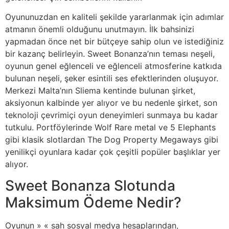
Oyununuzdan en kaliteli şekilde yararlanmak için adımlar
atmanın önemli olduğunu unutmayın. İlk bahsinizi
yapmadan önce net bir bütçeye sahip olun ve istediğiniz
bir kazanç belirleyin. Sweet Bonanza’nın teması neşeli,
oyunun genel eğlenceli ve eğlenceli atmosferine katkıda
bulunan neşeli, şeker esintili ses efektlerinden oluşuyor.
Merkezi Malta’nın Sliema kentinde bulunan şirket,
aksiyonun kalbinde yer alıyor ve bu nedenle şirket, son
teknoloji çevrimiçi oyun deneyimleri sunmaya bu kadar
tutkulu. Portföylerinde Wolf Rare metal ve 5 Elephants
gibi klasik slotlardan The Dog Property Megaways gibi
yenilikçi oyunlara kadar çok çeşitli popüler başlıklar yer
alıyor.
Sweet Bonanza Slotunda
Maksimum Ödeme Nedir?
Oyunun » « sah sosyal medya hesaplarından,