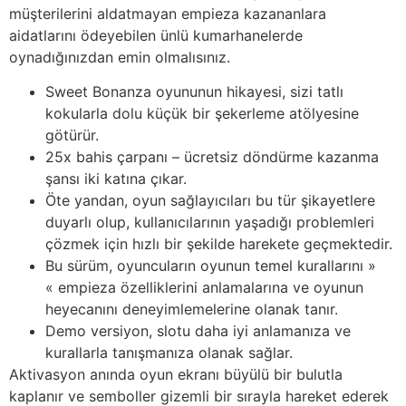
müşterilerini aldatmayan empieza kazananlara
aidatlarını ödeyebilen ünlü kumarhanelerde
oynadığınızdan emin olmalısınız.
Sweet Bonanza oyununun hikayesi, sizi tatlı
kokularla dolu küçük bir şekerleme atölyesine
götürür.
25x bahis çarpanı – ücretsiz döndürme kazanma
şansı iki katına çıkar.
Öte yandan, oyun sağlayıcıları bu tür şikayetlere
duyarlı olup, kullanıcılarının yaşadığı problemleri
çözmek için hızlı bir şekilde harekete geçmektedir.
Bu sürüm, oyuncuların oyunun temel kurallarını »
« empieza özelliklerini anlamalarına ve oyunun
heyecanını deneyimlemelerine olanak tanır.
Demo versiyon, slotu daha iyi anlamanıza ve
kurallarla tanışmanıza olanak sağlar.
Aktivasyon anında oyun ekranı büyülü bir bulutla
kaplanır ve semboller gizemli bir sırayla hareket ederek