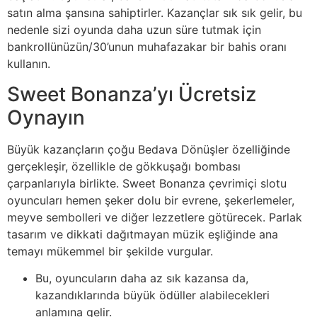
satın alma şansına sahiptirler. Kazançlar sık sık gelir, bu
nedenle sizi oyunda daha uzun süre tutmak için
bankrollünüzün/30’unun muhafazakar bir bahis oranı
kullanın.
Sweet Bonanza’yı Ücretsiz
Oynayın
Büyük kazançların çoğu Bedava Dönüşler özelliğinde
gerçekleşir, özellikle de gökkuşağı bombası
çarpanlarıyla birlikte. Sweet Bonanza çevrimiçi slotu
oyuncuları hemen şeker dolu bir evrene, şekerlemeler,
meyve sembolleri ve diğer lezzetlere götürecek. Parlak
tasarım ve dikkati dağıtmayan müzik eşliğinde ana
temayı mükemmel bir şekilde vurgular.
Bu, oyuncuların daha az sık kazansa da,
kazandıklarında büyük ödüller alabilecekleri
anlamına gelir.