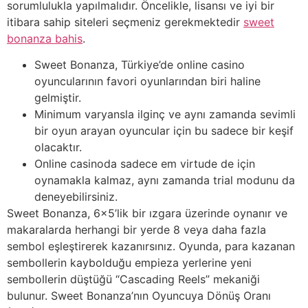
sorumlulukla yapılmalıdır. Öncelikle, lisansı ve iyi bir
itibara sahip siteleri seçmeniz gerekmektedir
sweet
bonanza bahis
.
Sweet Bonanza, Türkiye’de online casino
oyuncularının favori oyunlarından biri haline
gelmiştir.
Minimum varyansla ilginç ve aynı zamanda sevimli
bir oyun arayan oyuncular için bu sadece bir keşif
olacaktır.
Online casinoda sadece em virtude de için
oynamakla kalmaz, aynı zamanda trial modunu da
deneyebilirsiniz.
Sweet Bonanza, 6×5’lik bir ızgara üzerinde oynanır ve
makaralarda herhangi bir yerde 8 veya daha fazla
sembol eşleştirerek kazanırsınız. Oyunda, para kazanan
sembollerin kaybolduğu empieza yerlerine yeni
sembollerin düştüğü “Cascading Reels” mekaniği
bulunur. Sweet Bonanza’nın Oyuncuya Dönüş Oranı