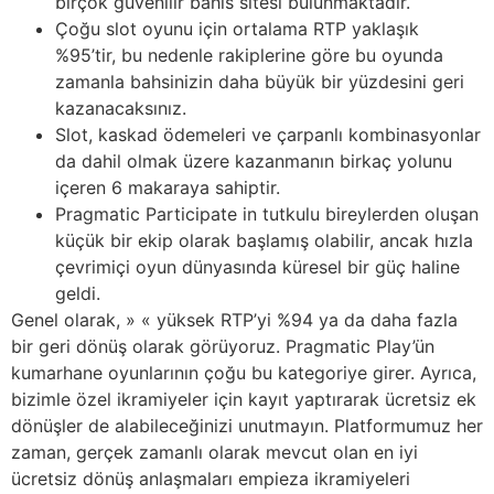
birçok güvenilir bahis sitesi bulunmaktadır.
Çoğu slot oyunu için ortalama RTP yaklaşık
%95’tir, bu nedenle rakiplerine göre bu oyunda
zamanla bahsinizin daha büyük bir yüzdesini geri
kazanacaksınız.
Slot, kaskad ödemeleri ve çarpanlı kombinasyonlar
da dahil olmak üzere kazanmanın birkaç yolunu
içeren 6 makaraya sahiptir.
Pragmatic Participate in tutkulu bireylerden oluşan
küçük bir ekip olarak başlamış olabilir, ancak hızla
çevrimiçi oyun dünyasında küresel bir güç haline
geldi.
Genel olarak, » « yüksek RTP’yi %94 ya da daha fazla
bir geri dönüş olarak görüyoruz. Pragmatic Play’ün
kumarhane oyunlarının çoğu bu kategoriye girer. Ayrıca,
bizimle özel ikramiyeler için kayıt yaptırarak ücretsiz ek
dönüşler de alabileceğinizi unutmayın. Platformumuz her
zaman, gerçek zamanlı olarak mevcut olan en iyi
ücretsiz dönüş anlaşmaları empieza ikramiyeleri