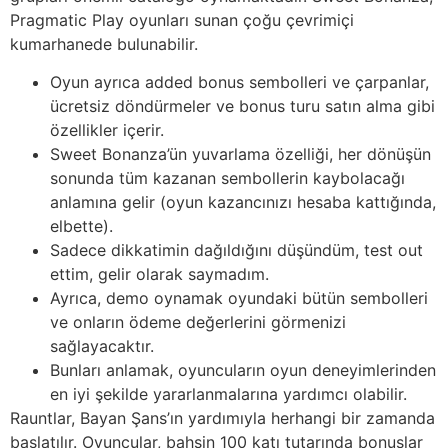
Pragmatic Play oyunları sunan çoğu çevrimiçi
kumarhanede bulunabilir.
Oyun ayrıca added bonus sembolleri ve çarpanlar,
ücretsiz döndürmeler ve bonus turu satın alma gibi
özellikler içerir.
Sweet Bonanza’ün yuvarlama özelliği, her dönüşün
sonunda tüm kazanan sembollerin kaybolacağı
anlamına gelir (oyun kazancınızı hesaba kattığında,
elbette).
Sadece dikkatimin dağıldığını düşündüm, test out
ettim, gelir olarak saymadım.
Ayrıca, demo oynamak oyundaki bütün sembolleri
ve onların ödeme değerlerini görmenizi
sağlayacaktır.
Bunları anlamak, oyuncuların oyun deneyimlerinden
en iyi şekilde yararlanmalarına yardımcı olabilir.
Rauntlar, Bayan Şans’ın yardımıyla herhangi bir zamanda
başlatılır. Oyuncular, bahsin 100 katı tutarında bonuslar