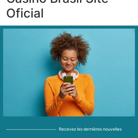
Oficial
Recevez les dernières nouvelles