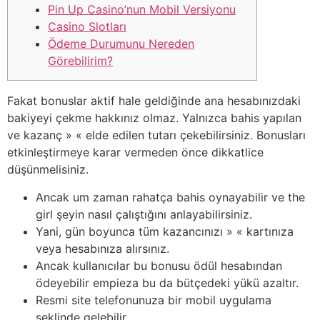
Pin Up Casino’nun Mobil Versiyonu
Casino Slotları
Ödeme Durumunu Nereden
Görebilirim?
Fakat bonuslar aktif hale geldiğinde ana hesabınızdaki
bakiyeyi çekme hakkınız olmaz. Yalnızca bahis yapılan
ve kazanç » « elde edilen tutarı çekebilirsiniz. Bonusları
etkinleştirmeye karar vermeden önce dikkatlice
düşünmelisiniz.
Ancak um zaman rahatça bahis oynayabilir ve the
girl şeyin nasıl çalıştığını anlayabilirsiniz.
Yani, gün boyunca tüm kazancınızı » « kartınıza
veya hesabınıza alırsınız.
Ancak kullanıcılar bu bonusu ödül hesabından
ödeyebilir empieza bu da bütçedeki yükü azaltır.
Resmi site telefonunuza bir mobil uygulama
şeklinde gelebilir.