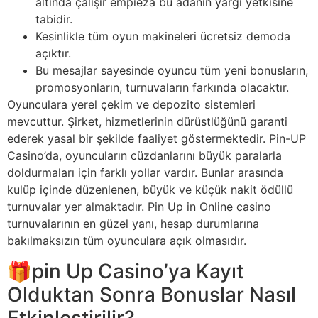
altında çalışır empieza bu adanın yargı yetkisine
tabidir.
Kesinlikle tüm oyun makineleri ücretsiz demoda
açıktır.
Bu mesajlar sayesinde oyuncu tüm yeni bonusların,
promosyonların, turnuvaların farkında olacaktır.
Oyunculara yerel çekim ve depozito sistemleri
mevcuttur. Şirket, hizmetlerinin dürüstlüğünü garanti
ederek yasal bir şekilde faaliyet göstermektedir. Pin-UP
Casino’da, oyuncuların cüzdanlarını büyük paralarla
doldurmaları için farklı yollar vardır. Bunlar arasında
kulüp içinde düzenlenen, büyük ve küçük nakit ödüllü
turnuvalar yer almaktadır. Pin Up in Online casino
turnuvalarının en güzel yanı, hesap durumlarına
bakılmaksızın tüm oyunculara açık olmasıdır.
🎁pin Up Casino’ya Kayıt
Olduktan Sonra Bonuslar Nasıl
Etkinleştirilir?