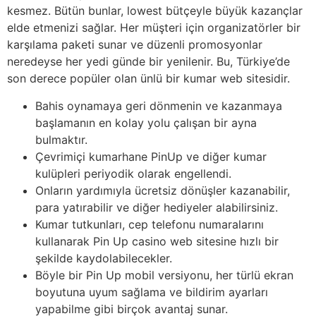
kesmez. Bütün bunlar, lowest bütçeyle büyük kazançlar
elde etmenizi sağlar. Her müşteri için organizatörler bir
karşılama paketi sunar ve düzenli promosyonlar
neredeyse her yedi günde bir yenilenir. Bu, Türkiye’de
son derece popüler olan ünlü bir kumar web sitesidir.
Bahis oynamaya geri dönmenin ve kazanmaya
başlamanın en kolay yolu çalışan bir ayna
bulmaktır.
Çevrimiçi kumarhane PinUp ve diğer kumar
kulüpleri periyodik olarak engellendi.
Onların yardımıyla ücretsiz dönüşler kazanabilir,
para yatırabilir ve diğer hediyeler alabilirsiniz.
Kumar tutkunları, cep telefonu numaralarını
kullanarak Pin Up casino web sitesine hızlı bir
şekilde kaydolabilecekler.
Böyle bir Pin Up mobil versiyonu, her türlü ekran
boyutuna uyum sağlama ve bildirim ayarları
yapabilme gibi birçok avantaj sunar.