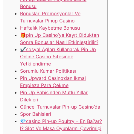
Bonusu
Bonuslar, Promosyonlar Ve
Turnuvalar Pinup Casino
Haftalık Kaybetme Bonusu
🎁pin Up Casino’ya Kayıt Olduktan
Sonra Bonuslar Nasıl Etkinleştirilir?
✔️sosyal Ağları Kullanarak Pin Up
Online Casino Sitesinde
Yetkilendirme
Sorumlu Kumar Politikası
Pin Upward Casino’dan Ikmal
Empieza Para Çekme
Pin Up Bahisinden Mutlu Yıllar
Dilekleri
Güncel Turnuvalar Pin-up Casino’da
Spor Bahisleri
💎casino Pin-up Poultry – En Ba?ar?
l? Slot Ve Masa Oyunlarını Çevrimiçi