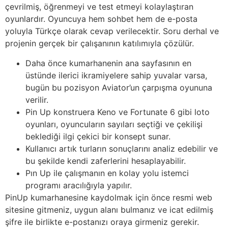
çevrilmiş, öğrenmeyi ve test etmeyi kolaylaştıran
oyunlardır. Oyuncuya hem sohbet hem de e-posta
yoluyla Türkçe olarak cevap verilecektir. Soru derhal ve
projenin gerçek bir çalışanının katılımıyla çözülür.
Daha önce kumarhanenin ana sayfasının en
üstünde ilerici ikramiyelere sahip yuvalar varsa,
bugün bu pozisyon Aviator’un çarpışma oyununa
verilir.
Pin Up konstruera Keno ve Fortunate 6 gibi loto
oyunları, oyuncuların sayıları seçtiği ve çekilişi
beklediği ilgi çekici bir konsept sunar.
Kullanıcı artık turların sonuçlarını analiz edebilir ve
bu şekilde kendi zaferlerini hesaplayabilir.
Pın Up ile çalışmanın en kolay yolu istemci
programı aracılığıyla yapılır.
PinUp kumarhanesine kaydolmak için önce resmi web
sitesine gitmeniz, uygun alanı bulmanız ve icat edilmiş
şifre ile birlikte e-postanızı oraya girmeniz gerekir.