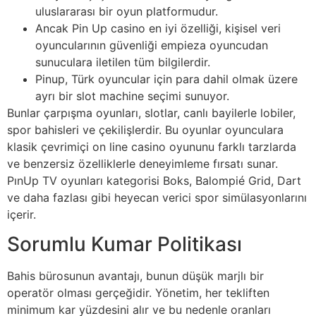
uluslararası bir oyun platformudur.
Ancak Pin Up casino en iyi özelliği, kişisel veri
oyuncularının güvenliği empieza oyuncudan
sunuculara iletilen tüm bilgilerdir.
Pinup, Türk oyuncular için para dahil olmak üzere
ayrı bir slot machine seçimi sunuyor.
Bunlar çarpışma oyunları, slotlar, canlı bayilerle lobiler,
spor bahisleri ve çekilişlerdir. Bu oyunlar oyunculara
klasik çevrimiçi on line casino oyununu farklı tarzlarda
ve benzersiz özelliklerle deneyimleme fırsatı sunar.
PınUp TV oyunları kategorisi Boks, Balompié Grid, Dart
ve daha fazlası gibi heyecan verici spor simülasyonlarını
içerir.
Sorumlu Kumar Politikası
Bahis bürosunun avantajı, bunun düşük marjlı bir
operatör olması gerçeğidir. Yönetim, her tekliften
minimum kar yüzdesini alır ve bu nedenle oranları