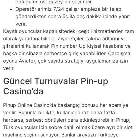
olduğu en üst düzey bir seçimdir.
Operatörlerimiz 7/24 çalışır empieza bir talep
gönderdikten sonra üç ila beş dakika içinde yanıt
verir.
Kayıtlı oyuncular kapalı sitedeki çeşitli hizmetlerden tam
olarak yararlanabilirler. Ziyaretçiler, takma adlarını ve
şifrelerini kullanarak Pin number Up kişisel hesabına ve
başka bir cihazla serbestçe giriş yapabilirler. Çarpışma
oyunu Aviator, çok sayıda stratejiyi uygulamanıza izin
verir.
Güncel Turnuvalar Pin-up
Casino’da
Pinup Online Casino’da başlangıç bonusu her acemiye
verilir. Bununla birlikte, kullanıcı biraz daha fazla
harcarsa, serbest dönüşleri para etkinleştirebilir. Pinup,
Türk oyuncular için sobre dahil olmak üzere ayrı bir slot
machine seçimi sunuyor. Bunlar arayüzü Türkçeye