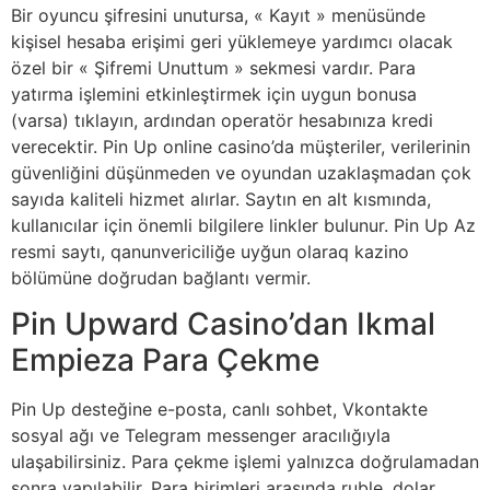
Bir oyuncu şifresini unutursa, « Kayıt » menüsünde
kişisel hesaba erişimi geri yüklemeye yardımcı olacak
özel bir « Şifremi Unuttum » sekmesi vardır. Para
yatırma işlemini etkinleştirmek için uygun bonusa
(varsa) tıklayın, ardından operatör hesabınıza kredi
verecektir. Pin Up online casino’da müşteriler, verilerinin
güvenliğini düşünmeden ve oyundan uzaklaşmadan çok
sayıda kaliteli hizmet alırlar. Saytın en alt kısmında,
kullanıcılar için önemli bilgilere linkler bulunur. Pin Up Az
resmi saytı, qanunvericiliğe uyğun olaraq kazino
bölümüne doğrudan bağlantı vermir.
Pin Upward Casino’dan Ikmal
Empieza Para Çekme
Pin Up desteğine e-posta, canlı sohbet, Vkontakte
sosyal ağı ve Telegram messenger aracılığıyla
ulaşabilirsiniz. Para çekme işlemi yalnızca doğrulamadan
sonra yapılabilir. Para birimleri arasında ruble, dolar,